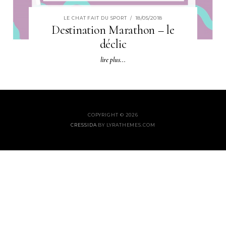
18/05/2018
LE CHAT FAIT DU SPORT
/
Destination Marathon – le
déclic
lire plus...
COPYRIGHT © 2026
CRESSIDA
BY LYRATHEMES.COM