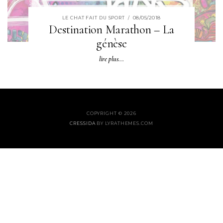
08/05/2018
LE CHAT FAIT DU SPORT
/
Destination Marathon – La
génèse
lire plus...
COPYRIGHT © 2026
CRESSIDA
BY LYRATHEMES.COM