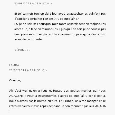
22/08/2021 À 11 H 27 MIN
Et toi, tu mets ton logiciel à jour avec les autochtones qui n’ont pas
d’eau dans certaines régions ? Tu es pure laine?
PS: je ne sais pas pourquoi mes mots apparaissent en majuscules
alors que je tape en minuscules. Quoiqu’il en soit, je ne pousse pas
une gueulante mais pousse la chauvine de passage à s’informer
avant de commenter
RÉPONDRE
LAURA
23/09/2019 À 12 H 50 MIN
Coucou,
Ah c’est vrai qu’on a tous et toutes des petites manies qui nous
AGACENT ! Pour la gastronomie, d’après ce que j’ai lu par ci par là,
nous n’avons pas la même culture. En France, on aime manger et se
retrouver autour d’un repas pendant un bon moment, pas au CANADA
!