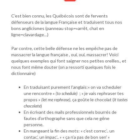
C’est bien connu, les Québécois sont de fervents
défenseurs de la langue Française et traduisent tous nos
bons anglicismes (panneau stop=»arrêt, chat en
ligne=clavardage…)
Par contre, cette belle défense ne les empêche pas de
massacrer la langue française , oui, oui, massacrer! Voici
quelques exemples qui font saigner nos petites oreilles., et
nous font même douter (on a ressorti quelques fois le
dictionnaire)
En traduisant purement l’anglais:« on va scheduler
une rencontre »
(to schedule)
; « je vais rephraser tes
propos »
(let me rephrase),
ça goûte le chocolat (
it tastes
chocolate
)
En écrivant des mails professionnels bourrés de
fautes d’orthographe sans que cela ne gêne
personne.
En mangeant la fin des mots: « c’est correc’.. un
contac’, un impac’.. » « ça n’a pas de bon sen' »