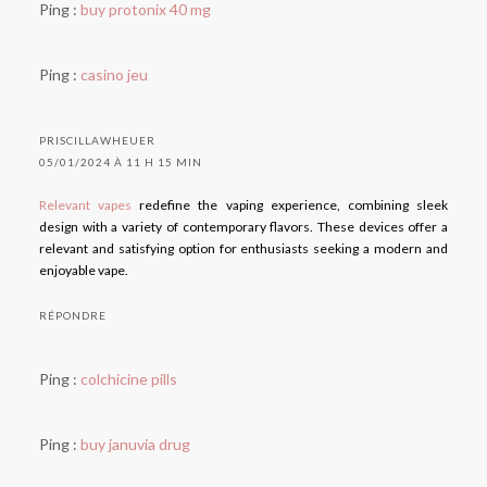
Ping :
buy protonix 40 mg
Ping :
casino jeu
PRISCILLAWHEUER
05/01/2024 À 11 H 15 MIN
Relevant vapes
redefine the vaping experience, combining sleek
design with a variety of contemporary flavors. These devices offer a
relevant and satisfying option for enthusiasts seeking a modern and
enjoyable vape.
RÉPONDRE
Ping :
colchicine pills
Ping :
buy januvia drug