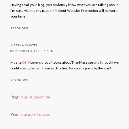
Having read your blog, you obviously know what you are talking about.
I’m sure visiting my page
UY9
about Website Promotion will be worth
your time!
RÉPONDRE
MARINA SAWTELL
02/10/2024 À 17 H 51 MIN
My site
QN9
covers a lot of topics about Thai-Massage and I thought we
could greatly benefit from each other. Awesome posts by the way!
RÉPONDRE
Ping :
buy budesonide
Ping :
quibron-t prices