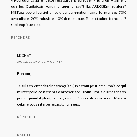
« Pourquoi gaspiller cette ressource précieuse? » Tu crois vraiment
que les Québécois vont manquer d eau?? ILs ARROSEnt et alors?
METtez votre logiciel a jour, consommation dans le monde: 70%
agriculture, 20% industrie, 10% domestique. Tu es citadine française?
Ceci explique cela.
RÉPONDRE
LE CHAT
30/12/2019 À 12 H 00 MIN
Bonjour,
Je suis en effet citadine française (un défaut peut-être) mais ce qui
m’interpelle ce n’est pas d’arroser son jardin… mais d’arroser son
jardin quand il pleut, la nuit, ou de récurer des rochers… Mais si
cela ne vous interpelle pas, tant mieux.
RÉPONDRE
RACHEL