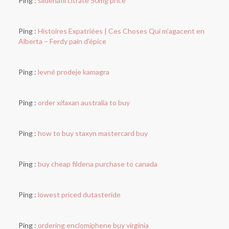
Ping :
sildenafil citrate 50mg price
Ping :
Histoires Expatriées | Ces Choses Qui m’agacent en
Alberta – Ferdy pain d'épice
Ping :
levné prodeje kamagra
Ping :
order xifaxan australia to buy
Ping :
how to buy staxyn mastercard buy
Ping :
buy cheap fildena purchase to canada
Ping :
lowest priced dutasteride
Ping :
ordering enclomiphene buy virginia