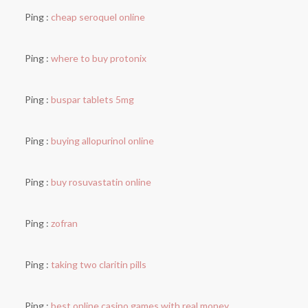
Ping :
cheap seroquel online
Ping :
where to buy protonix
Ping :
buspar tablets 5mg
Ping :
buying allopurinol online
Ping :
buy rosuvastatin online
Ping :
zofran
Ping :
taking two claritin pills
Ping :
best online casino games with real money