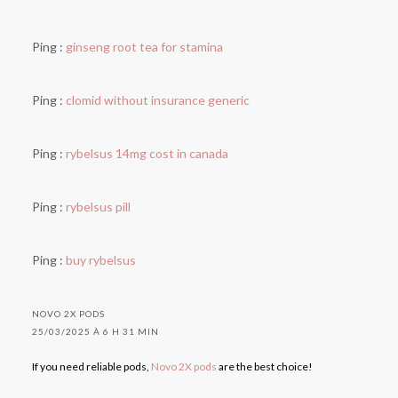
Ping :
ginseng root tea for stamina
Ping :
clomid without insurance generic
Ping :
rybelsus 14mg cost in canada
Ping :
rybelsus pill
Ping :
buy rybelsus
NOVO 2X PODS
25/03/2025 À 6 H 31 MIN
If you need reliable pods,
Novo 2X pods
are the best choice!