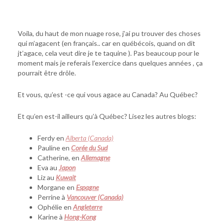
Voila, du haut de mon nuage rose, j’ai pu trouver des choses
qui m’agacent (en français.. car en québécois, quand on dit
jt’agace, cela veut dire je te taquine ). Pas beaucoup pour le
moment mais je referais l’exercice dans quelques années , ça
pourrait être drôle.
Et vous, qu’est -ce qui vous agace au Canada? Au Québec?
Et qu’en est-il ailleurs qu’à Québec? Lisez les autres blogs:
Ferdy en
Alberta (Canada)
Pauline en
Corée du Sud
Catherine, en
Allemagne
Eva au
Japon
Liz au
Kuwait
Morgane en
Espagne
Perrine à
Vancouver (Canada)
Ophélie en
Angleterre
Karine à
Hong-Kong