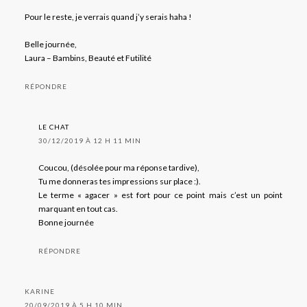
Pour le reste, je verrais quand j’y serais haha !
Belle journée,
Laura – Bambins, Beauté et Futilité
RÉPONDRE
LE CHAT
30/12/2019 À 12 H 11 MIN
Coucou, (désolée pour ma réponse tardive),
Tu me donneras tes impressions sur place :).
Le terme « agacer » est fort pour ce point mais c’est un point
marquant en tout cas.
Bonne journée
RÉPONDRE
KARINE
20/09/2019 À 5 H 10 MIN