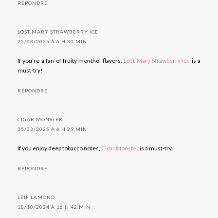
RÉPONDRE
LOST MARY STRAWBERRY ICE
25/03/2025 À 6 H 30 MIN
If you’re a fan of fruity menthol flavors,
Lost Mary Strawberry Ice
is a
must-try!
RÉPONDRE
CIGAR MONSTER
25/03/2025 À 6 H 29 MIN
If you enjoy deep tobacco notes,
Cigar Monster
is a must-try!
RÉPONDRE
LEIF LAMOND
18/10/2024 À 16 H 42 MIN