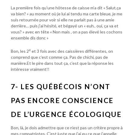
La première fois qu’une hôtesse de caisse m’a dit « Salut,ça
va bien? » au moment où je lui ai tendu ma carte bleue, je me
suis retournée pour voir si elle ne parlait pas à une amie
derrière… puis j’ai hésité, et bégayé un « euh.. oui, ça va et
vous? » avec en tête « Non mais , on a pas élevé les cochons
ensemble dis donc »
e
Bon, les 2
et 3 fois avec des caissières différentes, on
comprend que c’est comme ça. Pas de chichi, pas de
manière.Et le pire dans tout ça, c’est que la réponse les
intéresse vraiment!!
7- LES QUÉBÉCOIS N’ONT
PAS ENCORE CONSCIENCE
DE L’URGENCE ÉCOLOGIQUE
Bon, là, je dois admettre que ce n’est pas un critère propre à
mes compatriotes. C’est juste que j’ai eu ce que j’appelle