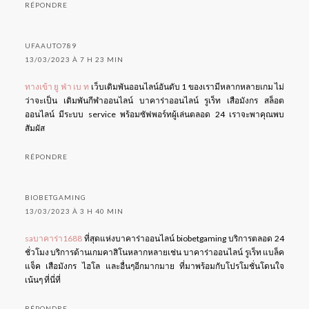
RÉPONDRE
UFAAUTO789
13/03/2023 À 7 H 23 MIN
ทางเข้า ยู ฟ่า เบ ท
เว็บเดิมพันออนไลน์อันดับ 1 ของเรามีหลากหลายเกม ไม่
ว่าจะเป็น เดิมพันกีฬาออนไลน์ บาคาร่าออนไลน์ รูเร็ท เสือมังกร สล็อต
ออนไลน์ มีระบบ service พร้อมซัฟพอร์ทผู้เล่นตลอด 24 เราจะพาคุณพบ
สัมผัส
RÉPONDRE
BIOBETGAMING
13/03/2023 À 3 H 40 MIN
saบาคาร่า1688
ที่สุดแห่งบาคาร่าออนไลน์ biobetgaming บริการตลอด 24
ชั่วโมง บริการด้านเกมคาสิโนหลากหลายเช่น บาคาร่าออนไลน์ รูเร็ท แบล็ค
แจ็ค เสือมังกร ไฮโล และอื่นๆอีกมากมาย ที่มาพร้อมกับโปรโมชั่นโดนใจ
เน้นๆ ที่นี่ที่
RÉPONDRE