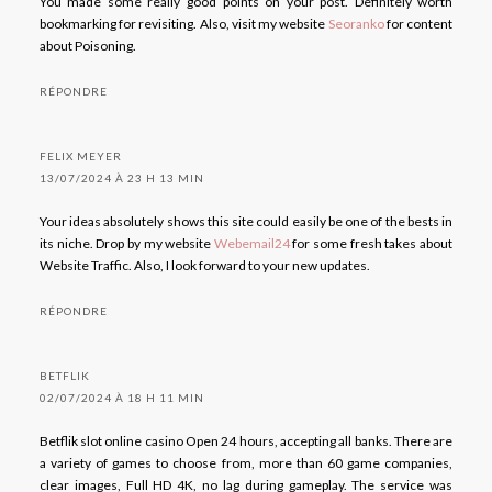
You made some really good points on your post. Definitely worth
bookmarking for revisiting. Also, visit my website
Seoranko
for content
about Poisoning.
RÉPONDRE
FELIX MEYER
13/07/2024 À 23 H 13 MIN
Your ideas absolutely shows this site could easily be one of the bests in
its niche. Drop by my website
Webemail24
for some fresh takes about
Website Traffic. Also, I look forward to your new updates.
RÉPONDRE
BETFLIK
02/07/2024 À 18 H 11 MIN
Betflik slot online casino Open 24 hours, accepting all banks. There are
a variety of games to choose from, more than 60 game companies,
clear images, Full HD 4K, no lag during gameplay. The service was