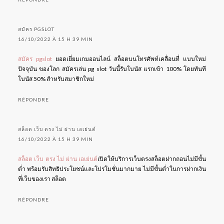
สมัคร PGSLOT
16/10/2022 À 15 H 39 MIN
สมัคร pgslot
ยอดเยี่ยมเกมออนไลน์ สล็อตบนโทรศัพท์เคลื่อนที่ แบบใหม่
ปัจจุบัน ของโลก สมัครเล่น pg slot วันนี้รับโบนัส แรกเข้า 100% โดยทันที
โบนัส 50% สำหรับสมาชิกใหม่
RÉPONDRE
สล็อต เว็บ ตรง ไม่ ผ่าน เอเย่นต์
16/10/2022 À 15 H 39 MIN
สล็อต เว็บ ตรง ไม่ ผ่าน เอเย่นต์
เปิดให้บริการเว็บตรงสล็อตฝากถอนไม่มีขั้น
ต่ำ พร้อมรับสิทธิประโยชน์และโปรโมชั่นมากมาย ไม่มีขั้นต่ำในการฝากเงิน
ที่เว็บของเรา สล็อต
RÉPONDRE