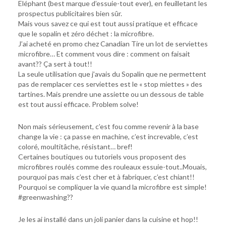
Eléphant (best marque d’essuie-tout ever), en feuilletant les
prospectus publicitaires bien sûr.
Mais vous savez ce qui est tout aussi pratique et efficace
que le sopalin et zéro déchet : la microfibre.
J’ai acheté en promo chez Canadian Tire un lot de serviettes
microfibre… Et comment vous dire : comment on faisait
avant?? Ça sert à tout!!
La seule utilisation que j’avais du Sopalin que ne permettent
pas de remplacer ces serviettes est le « stop miettes » des
tartines. Mais prendre une assiette ou un dessous de table
est tout aussi efficace. Problem solve!
Non mais sérieusement, c’est fou comme revenir à la base
change la vie : ça passe en machine, c’est increvable, c’est
coloré, moultitâche, résistant… bref!
Certaines boutiques ou tutoriels vous proposent des
microfibres roulés comme des rouleaux essuie-tout..Mouais,
pourquoi pas mais c’est cher et à fabriquer, c’est chiant!!
Pourquoi se compliquer la vie quand la microfibre est simple!
#greenwashing??
Je les ai installé dans un joli panier dans la cuisine et hop!!