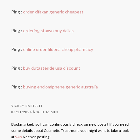
Ping :
order xifaxan generic cheapest
Ping :
ordering staxyn buy dallas
Ping :
online order fildena cheap pharmacy
Ping :
buy dutasteride usa discount
Ping :
buying enclomiphene generic australia
VICKEY BARTLETT
05/11/2024 À 18 H 16 MIN
Bookmarked, so I can continuously check on new posts! If you need
some details about Cosmetic Treatment, you might want to take a look
at
94N
Keep on posting!