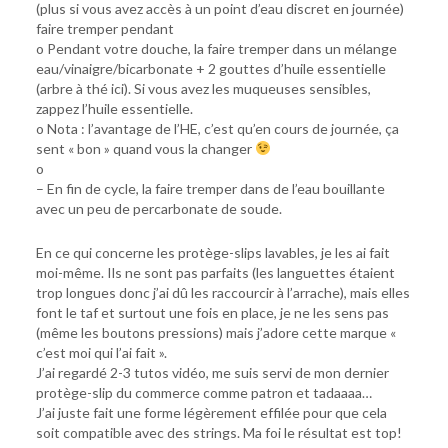
(plus si vous avez accès à un point d’eau discret en journée)
faire tremper pendant
o Pendant votre douche, la faire tremper dans un mélange
eau/vinaigre/bicarbonate + 2 gouttes d’huile essentielle
(arbre à thé ici). Si vous avez les muqueuses sensibles,
zappez l’huile essentielle.
o Nota : l’avantage de l’HE, c’est qu’en cours de journée, ça
sent « bon » quand vous la changer
o
– En fin de cycle, la faire tremper dans de l’eau bouillante
avec un peu de percarbonate de soude.
En ce qui concerne les protège-slips lavables, je les ai fait
moi-même. Ils ne sont pas parfaits (les languettes étaient
trop longues donc j’ai dû les raccourcir à l’arrache), mais elles
font le taf et surtout une fois en place, je ne les sens pas
(même les boutons pressions) mais j’adore cette marque «
c’est moi qui l’ai fait ».
J’ai regardé 2-3 tutos vidéo, me suis servi de mon dernier
protège-slip du commerce comme patron et tadaaaa…
J’ai juste fait une forme légèrement effilée pour que cela
soit compatible avec des strings. Ma foi le résultat est top!