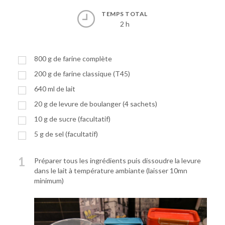
TEMPS TOTAL
2 h
800
g
de farine complète
200
g
de farine classique (T45)
640
ml
de lait
20
g
de levure de boulanger (4 sachets)
10
g
de sucre (facultatif)
5
g
de sel (facultatif)
1
Préparer tous les ingrédients puis dissoudre la levure
dans le lait à température ambiante (laisser 10mn
minimum)