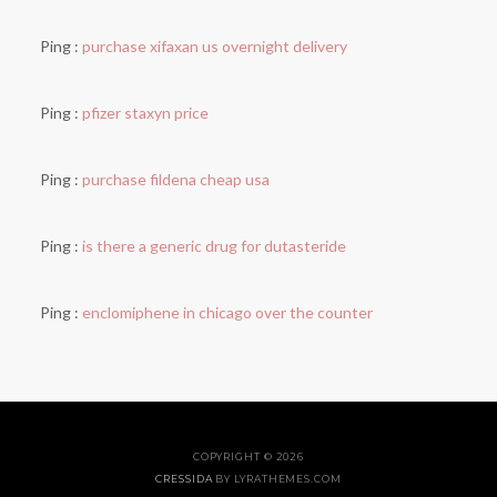
Ping :
purchase xifaxan us overnight delivery
Ping :
pfizer staxyn price
Ping :
purchase fildena cheap usa
Ping :
is there a generic drug for dutasteride
Ping :
enclomiphene in chicago over the counter
COPYRIGHT © 2026
CRESSIDA
BY LYRATHEMES.COM